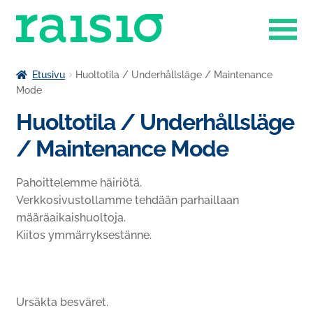
Siirry
Siirry
navigointiin
sisältöön
Laajenn
Liikuntapalvelut
Etusivu
Huoltotila / Underhållsläge / Maintenance
alemma
Mode
Laajenn
tason
Museokauppa
Huoltotila / Underhållsläge
alemma
valikko
tason
Raisio-opisto
/ Maintenance Mode
valikko
Laajenn
Ruokapalvelut
Pahoittelemme häiriötä.
alemma
Verkkosivustollamme tehdään parhaillaan
tason
Tilavaraukset
määräaikaishuoltoja.
valikko
Kiitos ymmärryksestänne.
Venesatama
Ursäkta besväret.