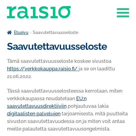
Siirry
Siirry
navigointiin
sisältöön
Laajenn
Liikuntapalvelut
Etusivu
Saavutettavuusseloste
alemma
Saavutettavuusseloste
Laajenn
tason
Museokauppa
alemma
valikko
tason
Tämä saavutettavuusseloste koskee sivustoa
Raisio-opisto
valikko
https://verkkokauppa.raisio.fi/
ja se on laadittu
Laajenn
Ruokapalvelut
21.06.2022.
alemma
tason
Tässä saavutettavuusselosteessa kerrotaan, miten
Tilavaraukset
valikko
verkkokaupassa noudatetaan
EU:n
saavutettavuusdirektiiviin
pohjautuvaa lakia
Venesatama
digitaalisten palvelujen
tarjoamisesta, mitä puutteita
sivuston saavutettavuudessa on ja miten voit antaa
meille palautetta saavutettavuusongelmista.