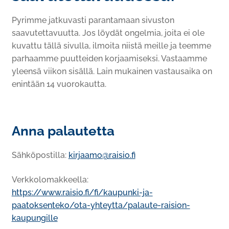
Pyrimme jatkuvasti parantamaan sivuston
saavutettavuutta. Jos löydät ongelmia, joita ei ole
kuvattu tällä sivulla, ilmoita niistä meille ja teemme
parhaamme puutteiden korjaamiseksi. Vastaamme
yleensä viikon sisällä. Lain mukainen vastausaika on
enintään 14 vuorokautta.
Anna palautetta
Sähköpostilla:
kirjaamo@raisio.fi
Verkkolomakkeella:
https://www.raisio.fi/fi/kaupunki-ja-
paatoksenteko/ota-yhteytta/palaute-raision-
kaupungille