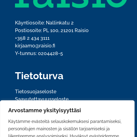
Käyntiosoite: Nallinkatu 2
Postiosoite: PL 100, 21201 Raisio
+358 2 434 3111
kirjaamo@raisio.fi
Y-tunnus: 0204428-5
Tietoturva
Tietosuojaseloste
Saavutettavuusseloste
Arvostamme yksityisyyttäsi
Sosiaalinen media
Käytämme evästeitä selauskokemuksesi parantamiseksi,
personoitujen mainosten ja sisällön tarjoamiseksi ja
liikenteemme analysoimiseksi. Hyväksyt evästeidemme