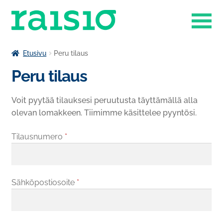
Siirry
Siirry
navigointiin
sisältöön
Laajenn
Liikuntapalvelut
Etusivu
Peru tilaus
alemma
Peru tilaus
Laajenn
tason
Museokauppa
alemma
valikko
tason
Voit pyytää tilauksesi peruutusta täyttämällä alla
Raisio-opisto
valikko
olevan lomakkeen. Tiimimme käsittelee pyyntösi.
Laajenn
Ruokapalvelut
alemma
Tilausnumero
*
tason
Tilavaraukset
valikko
Venesatama
Sähköpostiosoite
*