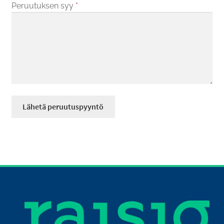
Peruutuksen syy
*
Lähetä peruutuspyyntö