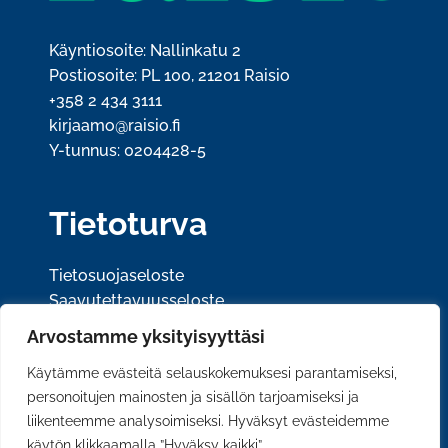
Käyntiosoite: Nallinkatu 2
Postiosoite: PL 100, 21201 Raisio
+358 2 434 3111
kirjaamo@raisio.fi
Y-tunnus: 0204428-5
Tietoturva
Tietosuojaseloste
Saavutettavuusseloste
Arvostamme yksityisyyttäsi
Sosiaalinen media
Käytämme evästeitä selauskokemuksesi parantamiseksi,
personoitujen mainosten ja sisällön tarjoamiseksi ja
liikenteemme analysoimiseksi. Hyväksyt evästeidemme
käytön klikkaamalla ”Hyväksy kaikki”.