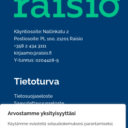
Käyntiosoite: Nallinkatu 2
Postiosoite: PL 100, 21201 Raisio
+358 2 434 3111
kirjaamo@raisio.fi
Y-tunnus: 0204428-5
Tietoturva
Tietosuojaseloste
Saavutettavuusseloste
Arvostamme yksityisyyttäsi
Sosiaalinen media
Käytämme evästeitä selauskokemuksesi parantamiseksi,