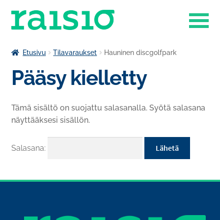
Siirry
Siirry
navigointiin
sisältöön
Laajenn
Liikuntapalvelut
Etusivu
Tilavaraukset
Hauninen discgolfpark
alemma
Pääsy kielletty
Laajenn
tason
Museokauppa
alemma
valikko
tason
Raisio-opisto
Tämä sisältö on suojattu salasanalla. Syötä salasana
valikko
näyttääksesi sisällön.
Laajenn
Ruokapalvelut
alemma
tason
Tilavaraukset
Salasana:
valikko
Venesatama