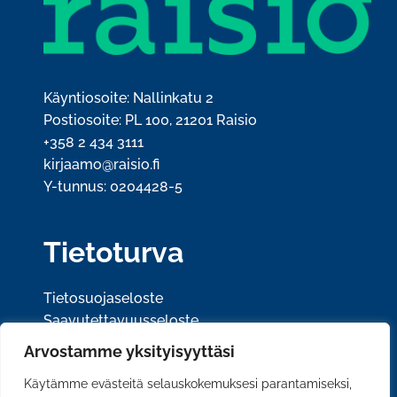
Käyntiosoite: Nallinkatu 2
Postiosoite: PL 100, 21201 Raisio
+358 2 434 3111
kirjaamo@raisio.fi
Y-tunnus: 0204428-5
Tietoturva
Tietosuojaseloste
Saavutettavuusseloste
Arvostamme yksityisyyttäsi
Sosiaalinen media
Käytämme evästeitä selauskokemuksesi parantamiseksi,