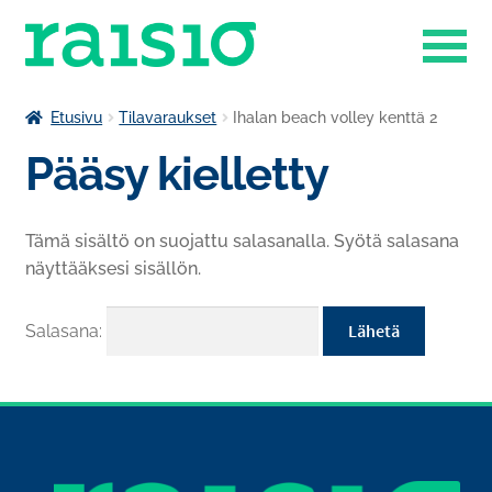
Siirry
Siirry
navigointiin
sisältöön
Laajenn
Liikuntapalvelut
Etusivu
Tilavaraukset
Ihalan beach volley kenttä 2
alemma
Pääsy kielletty
Laajenn
tason
Museokauppa
alemma
valikko
tason
Raisio-opisto
Tämä sisältö on suojattu salasanalla. Syötä salasana
valikko
näyttääksesi sisällön.
Laajenn
Ruokapalvelut
alemma
tason
Tilavaraukset
Salasana:
valikko
Venesatama