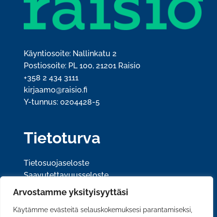
Käyntiosoite: Nallinkatu 2
Postiosoite: PL 100, 21201 Raisio
+358 2 434 3111
kirjaamo@raisio.fi
Y-tunnus: 0204428-5
Tietoturva
Tietosuojaseloste
Saavutettavuusseloste
Arvostamme yksityisyyttäsi
Sosiaalinen media
Käytämme evästeitä selauskokemuksesi parantamiseksi,