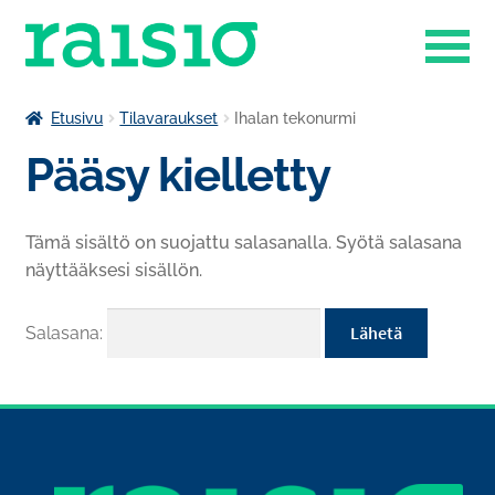
Siirry
Siirry
navigointiin
sisältöön
Laajenn
Liikuntapalvelut
Etusivu
Tilavaraukset
Ihalan tekonurmi
alemma
Pääsy kielletty
Laajenn
tason
Museokauppa
alemma
valikko
tason
Raisio-opisto
Tämä sisältö on suojattu salasanalla. Syötä salasana
valikko
näyttääksesi sisällön.
Laajenn
Ruokapalvelut
alemma
tason
Tilavaraukset
Salasana:
valikko
Venesatama