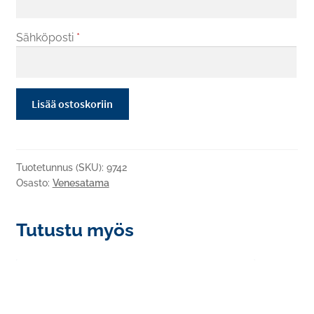
Sähköposti
*
Ison
Lisää ostoskoriin
luiskan
käyttömaksu
50
kertaa
Tuotetunnus (SKU):
9742
Osasto:
Venesatama
määrä
Tutustu myös