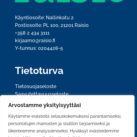
Käyntiosoite: Nallinkatu 2
Postiosoite: PL 100, 21201 Raisio
+358 2 434 3111
kirjaamo@raisio.fi
Y-tunnus: 0204428-5
Tietoturva
Tietosuojaseloste
Saavutettavuusseloste
Arvostamme yksityisyyttäsi
Sosiaalinen media
Käytämme evästeitä selauskokemuksesi parantamiseksi,
personoitujen mainosten ja sisällön tarjoamiseksi ja
liikenteemme analysoimiseksi. Hyväksyt evästeidemme