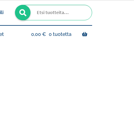
Haku
Etsi:
li
et
0,00
€
0 tuotetta