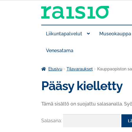
Siirry
Siirry
navigointiin
sisältöön
Liikuntapalvelut
Museokauppa
Venesatama
Etusivu
Tilavaraukset
Kauppaopiston sal
Pääsy kielletty
Tämä sisältö on suojattu salasanalla. Syö
Salasana: