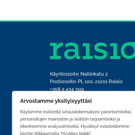
Käyntiosoite: Nallinkatu 2
Postiosoite: PL 100, 21201 Raisio
+358 2 434 3111
kirjaamo@raisio.fi
Arvostamme yksityisyyttäsi
Y-tunnus: 0204428-5
Käytämme evästeitä selauskokemuksesi parantamiseksi,
personoitujen mainosten ja sisällön tarjoamiseksi ja
liikenteemme analysoimiseksi. Hyväksyt evästeidemme
käytön klikkaamalla ”Hyväksy kaikki”.