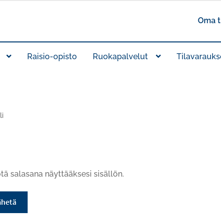
Oma ti
Raisio-opisto
Ruokapalvelut
Tilavarauks
i
tä salasana näyttääksesi sisällön.