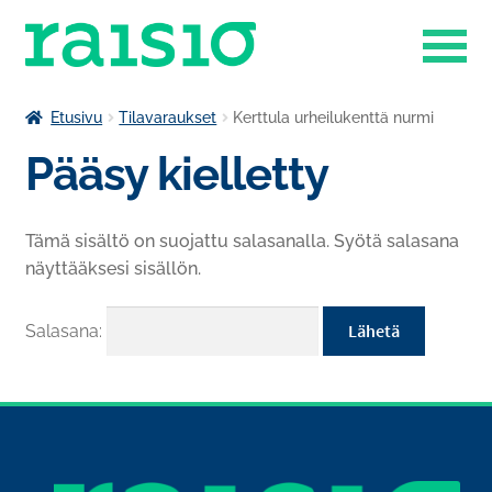
Siirry
Siirry
navigointiin
sisältöön
Laajenn
Liikuntapalvelut
Etusivu
Tilavaraukset
Kerttula urheilukenttä nurmi
alemma
Pääsy kielletty
Laajenn
tason
Museokauppa
alemma
valikko
tason
Raisio-opisto
Tämä sisältö on suojattu salasanalla. Syötä salasana
valikko
näyttääksesi sisällön.
Laajenn
Ruokapalvelut
alemma
tason
Tilavaraukset
Salasana:
valikko
Venesatama