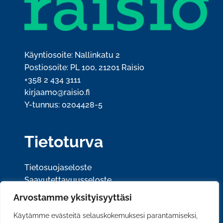
Käyntiosoite: Nallinkatu 2
Postiosoite: PL 100, 21201 Raisio
+358 2 434 3111
kirjaamo@raisio.fi
Y-tunnus: 0204428-5
Tietoturva
Tietosuojaseloste
Saavutettavuusseloste
Arvostamme yksityisyyttäsi
Sosiaalinen media
Käytämme evästeitä selauskokemuksesi parantamiseksi,