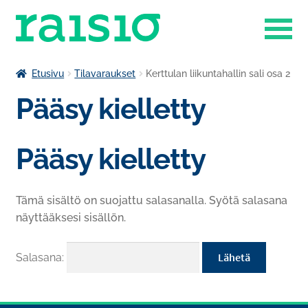
Siirry
Siirry
navigointiin
sisältöön
Laajenn
Liikuntapalvelut
Etusivu
Tilavaraukset
Kerttulan liikuntahallin sali osa 2
alemma
Pääsy kielletty
Laajenn
tason
Museokauppa
alemma
valikko
tason
Raisio-opisto
Pääsy kielletty
valikko
Laajenn
Ruokapalvelut
alemma
Tämä sisältö on suojattu salasanalla. Syötä salasana
tason
Tilavaraukset
näyttääksesi sisällön.
valikko
Venesatama
Salasana: