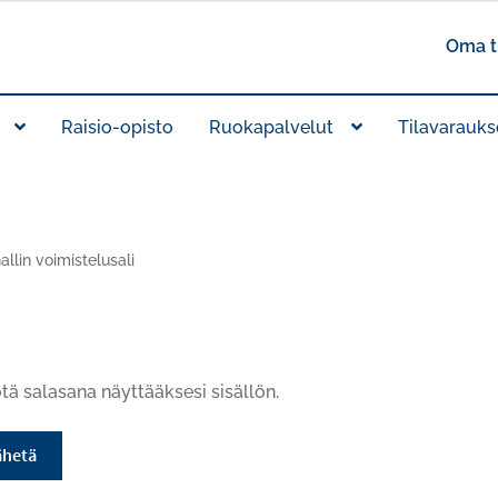
Oma ti
Raisio-opisto
Ruokapalvelut
Tilavarauks
allin voimistelusali
tä salasana näyttääksesi sisällön.