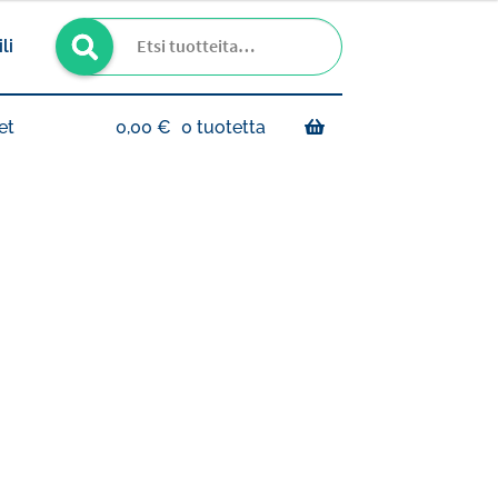
Haku
Etsi:
li
et
0,00
€
0 tuotetta