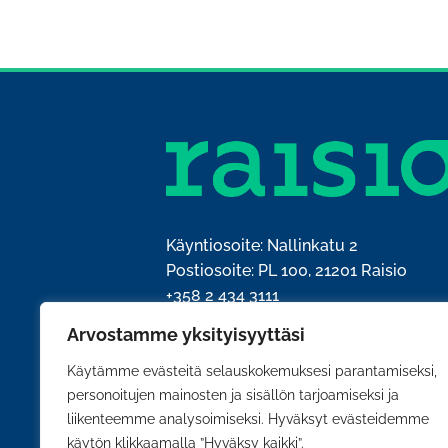
Käyntiosoite: Nallinkatu 2
Postiosoite: PL 100, 21201 Raisio
+358 2 434 3111
kirjaamo@raisio.fi
Arvostamme yksityisyyttäsi
Y-tunnus: 0204428-5
Käytämme evästeitä selauskokemuksesi parantamiseksi,
personoitujen mainosten ja sisällön tarjoamiseksi ja
liikenteemme analysoimiseksi. Hyväksyt evästeidemme
käytön klikkaamalla ”Hyväksy kaikki”.