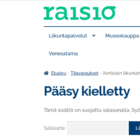
Siirry
Siirry
navigointiin
sisältöön
Liikuntapalvelut
Museokauppa
Venesatama
Etusivu
Tilavaraukset
Kerttulan liikuntah
Pääsy kielletty
Tämä sisältö on suojattu salasanalla. Syö
Salasana: