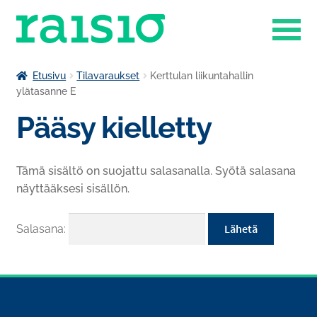
Siirry
Siirry
navigointiin
sisältöön
Laajenn
Liikuntapalvelut
Etusivu
Tilavaraukset
Kerttulan liikuntahallin
alemma
ylätasanne E
Laajenn
tason
Museokauppa
Pääsy kielletty
alemma
valikko
tason
Raisio-opisto
valikko
Tämä sisältö on suojattu salasanalla. Syötä salasana
Laajenn
Ruokapalvelut
näyttääksesi sisällön.
alemma
tason
Tilavaraukset
valikko
Salasana:
Venesatama