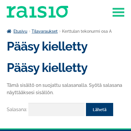
Siirry
Siirry
navigointiin
sisältöön
Laajenn
Liikuntapalvelut
Etusivu
Tilavaraukset
Kerttulan tekonurmi osa A
alemma
Pääsy kielletty
Laajenn
tason
Museokauppa
alemma
valikko
tason
Raisio-opisto
Pääsy kielletty
valikko
Laajenn
Ruokapalvelut
alemma
Tämä sisältö on suojattu salasanalla. Syötä salasana
tason
Tilavaraukset
näyttääksesi sisällön.
valikko
Venesatama
Salasana: