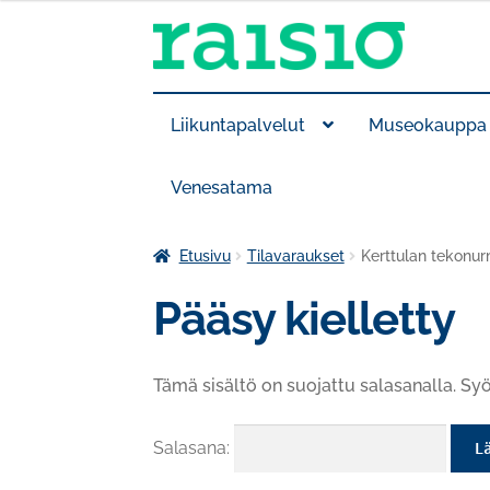
Siirry
Siirry
navigointiin
sisältöön
Liikuntapalvelut
Museokauppa
Venesatama
Etusivu
Tilavaraukset
Kerttulan tekonur
Pääsy kielletty
Tämä sisältö on suojattu salasanalla. Syö
Salasana: