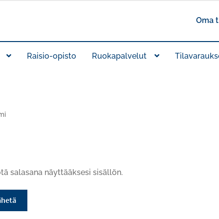
Oma ti
Raisio-opisto
Ruokapalvelut
Tilavarauks
mi
tä salasana näyttääksesi sisällön.