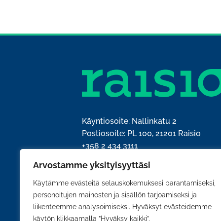
Käyntiosoite: Nallinkatu 2
Postiosoite: PL 100, 21201 Raisio
+358 2 434 3111
kirjaamo@raisio.fi
Arvostamme yksityisyyttäsi
Y-tunnus: 0204428-5
Käytämme evästeitä selauskokemuksesi parantamiseksi,
personoitujen mainosten ja sisällön tarjoamiseksi ja
liikenteemme analysoimiseksi. Hyväksyt evästeidemme
käytön klikkaamalla ”Hyväksy kaikki”.