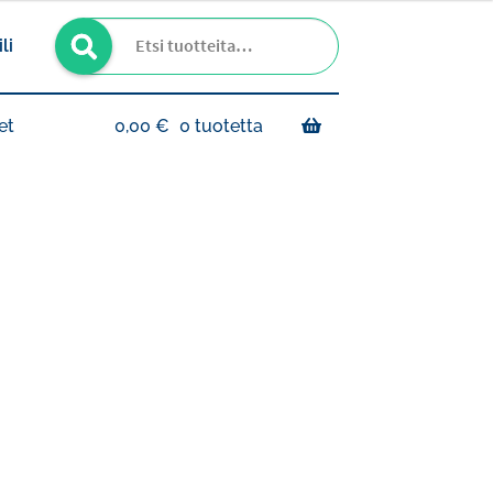
Haku
Etsi:
li
et
0,00
€
0 tuotetta