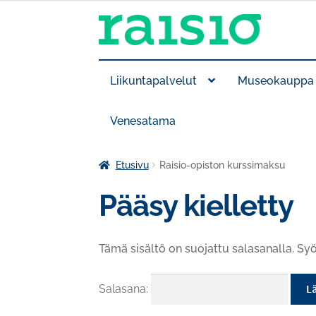
Siirry
Siirry
navigointiin
sisältöön
Liikuntapalvelut
Museokauppa
Venesatama
Etusivu
Raisio-opiston kurssimaksu
Pääsy kielletty
Tämä sisältö on suojattu salasanalla. Syö
Salasana: