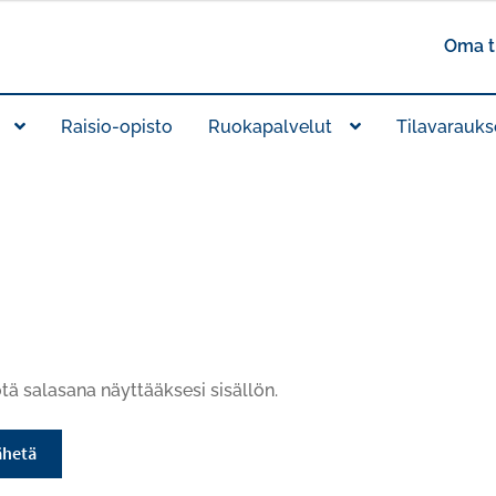
Oma ti
Raisio-opisto
Ruokapalvelut
Tilavarauks
tä salasana näyttääksesi sisällön.