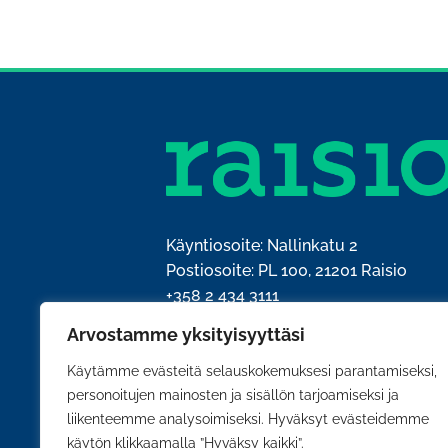
Käyntiosoite: Nallinkatu 2
Postiosoite: PL 100, 21201 Raisio
+358 2 434 3111
kirjaamo@raisio.fi
Arvostamme yksityisyyttäsi
Y-tunnus: 0204428-5
Käytämme evästeitä selauskokemuksesi parantamiseksi,
personoitujen mainosten ja sisällön tarjoamiseksi ja
liikenteemme analysoimiseksi. Hyväksyt evästeidemme
käytön klikkaamalla ”Hyväksy kaikki”.