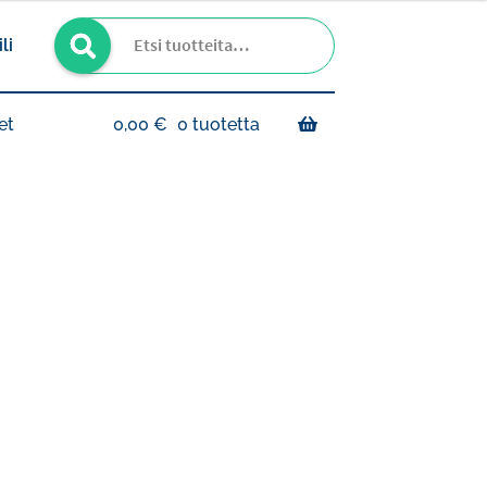
Haku
Etsi:
li
et
0,00
€
0 tuotetta