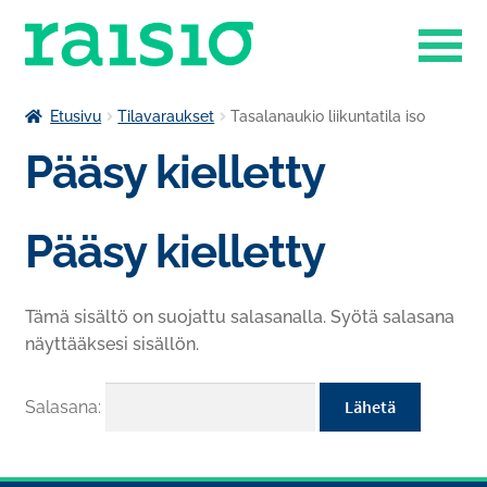
Siirry
Siirry
navigointiin
sisältöön
Laajenn
Liikuntapalvelut
Etusivu
Tilavaraukset
Tasalanaukio liikuntatila iso
alemma
Pääsy kielletty
Laajenn
tason
Museokauppa
alemma
valikko
tason
Raisio-opisto
Pääsy kielletty
valikko
Laajenn
Ruokapalvelut
alemma
Tämä sisältö on suojattu salasanalla. Syötä salasana
tason
Tilavaraukset
näyttääksesi sisällön.
valikko
Venesatama
Salasana: