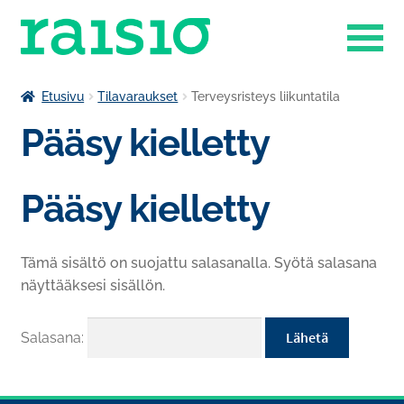
Siirry
Siirry
navigointiin
sisältöön
Laajenn
Liikuntapalvelut
Etusivu
Tilavaraukset
Terveysristeys liikuntatila
alemma
Pääsy kielletty
Laajenn
tason
Museokauppa
alemma
valikko
tason
Raisio-opisto
Pääsy kielletty
valikko
Laajenn
Ruokapalvelut
alemma
Tämä sisältö on suojattu salasanalla. Syötä salasana
tason
Tilavaraukset
näyttääksesi sisällön.
valikko
Venesatama
Salasana: