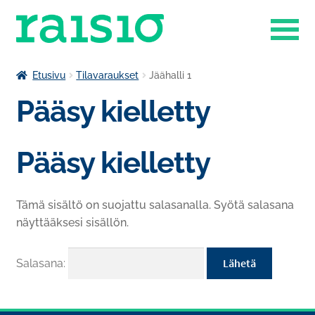
Siirry
Siirry
navigointiin
sisältöön
Laajenn
Liikuntapalvelut
Etusivu
Tilavaraukset
Jäähalli 1
alemma
Pääsy kielletty
Laajenn
tason
Museokauppa
alemma
valikko
tason
Raisio-opisto
Pääsy kielletty
valikko
Laajenn
Ruokapalvelut
alemma
Tämä sisältö on suojattu salasanalla. Syötä salasana
tason
Tilavaraukset
näyttääksesi sisällön.
valikko
Venesatama
Salasana: