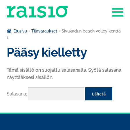
Siirry
Siirry
navigointiin
sisältöön
Laajenn
Liikuntapalvelut
Etusivu
Tilavaraukset
Sivukadun beach volley kenttä
alemma
1
Laajenn
tason
Museokauppa
Pääsy kielletty
alemma
valikko
tason
Raisio-opisto
valikko
Tämä sisältö on suojattu salasanalla. Syötä salasana
Laajenn
Ruokapalvelut
näyttääksesi sisällön.
alemma
tason
Tilavaraukset
valikko
Salasana:
Venesatama