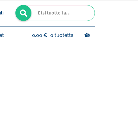
Haku
Etsi:
li
et
0,00
€
0 tuotetta