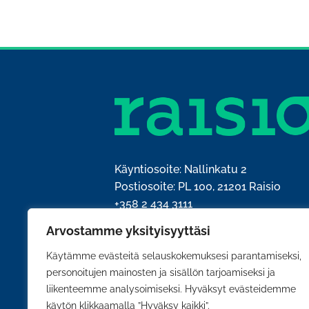
Käyntiosoite: Nallinkatu 2
Postiosoite: PL 100, 21201 Raisio
+358 2 434 3111
kirjaamo@raisio.fi
Arvostamme yksityisyyttäsi
Y-tunnus: 0204428-5
Käytämme evästeitä selauskokemuksesi parantamiseksi,
personoitujen mainosten ja sisällön tarjoamiseksi ja
liikenteemme analysoimiseksi. Hyväksyt evästeidemme
käytön klikkaamalla ”Hyväksy kaikki”.