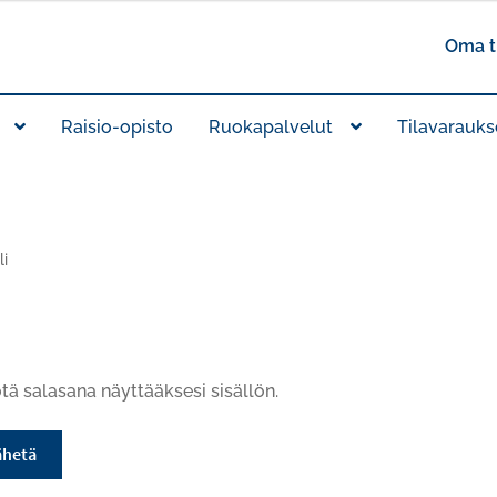
Oma ti
Raisio-opisto
Ruokapalvelut
Tilavarauks
li
tä salasana näyttääksesi sisällön.