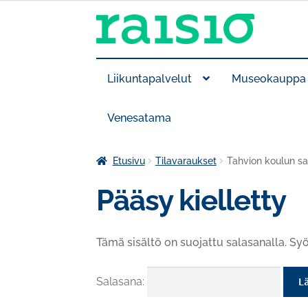
Siirry
Siirry
navigointiin
sisältöön
Liikuntapalvelut
Museokauppa
Venesatama
Etusivu
Tilavaraukset
Tahvion koulun sa
Pääsy kielletty
Tämä sisältö on suojattu salasanalla. Syö
Salasana: