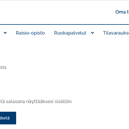
Oma ti
Raisio-opisto
Ruokapalvelut
Tilavarauks
nttä
tä salasana näyttääksesi sisällön.