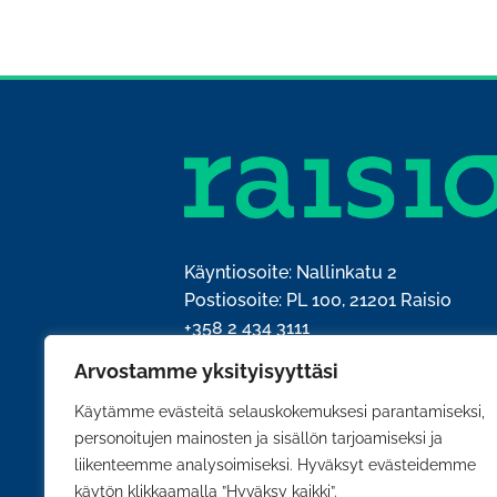
Käyntiosoite: Nallinkatu 2
Postiosoite: PL 100, 21201 Raisio
+358 2 434 3111
kirjaamo@raisio.fi
Arvostamme yksityisyyttäsi
Y-tunnus: 0204428-5
Käytämme evästeitä selauskokemuksesi parantamiseksi,
personoitujen mainosten ja sisällön tarjoamiseksi ja
liikenteemme analysoimiseksi. Hyväksyt evästeidemme
käytön klikkaamalla ”Hyväksy kaikki”.