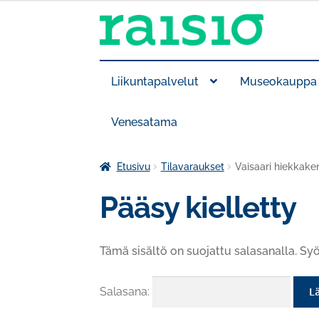
Siirry
Siirry
navigointiin
sisältöön
Liikuntapalvelut
Museokauppa
Venesatama
Etusivu
Tilavaraukset
Vaisaari hiekkake
Pääsy kielletty
Tämä sisältö on suojattu salasanalla. Syö
Salasana: