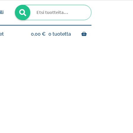
Haku
Etsi:
li
et
0,00
€
0 tuotetta